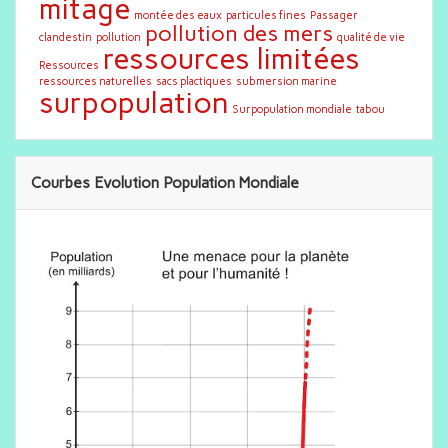
mitage
montée des eaux
particules fines
Passager
pollution des mers
clandestin
pollution
qualité de vie
ressources limitées
Ressources
ressources naturelles
sacs plactiques
submersion marine
surpopulation
Surpopulation mondiale
tabou
Courbes Evolution Population Mondiale