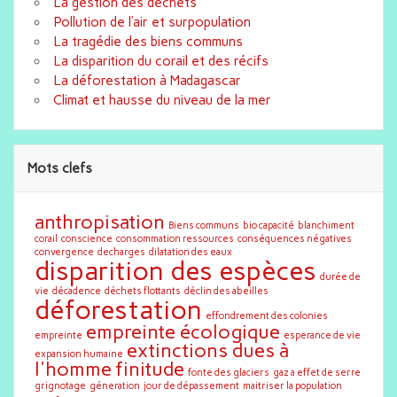
La gestion des déchets
Pollution de l’air et surpopulation
La tragédie des biens communs
La disparition du corail et des récifs
La déforestation à Madagascar
Climat et hausse du niveau de la mer
Mots clefs
anthropisation
Biens communs
bio capacité
blanchiment
corail
conscience
consommation ressources
conséquences négatives
convergence
decharges
dilatation des eaux
disparition des espèces
durée de
vie
décadence
déchets flottants
déclin des abeilles
déforestation
effondrement des colonies
empreinte écologique
empreinte
esperance de vie
extinctions dues à
expansion humaine
l'homme
finitude
fonte des glaciers
gaz a effet de serre
grignotage
géneration
jour de dépassement
maitriser la population